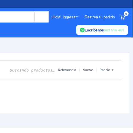
0
¡Hola! Ingresar
Rastrea tu pedido
Escríbenos
983 516 461
Relevancia
Nuevo
Precio
Buscando productos…
↑