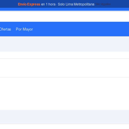
Envío Express
en 1 hora · Solo Lima Metropolitana
*Ver legales
Ofertas
Por Mayor