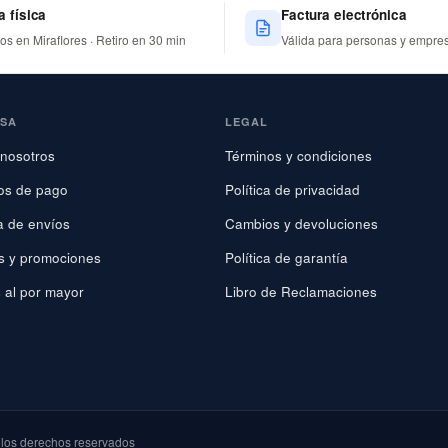
a física
Factura electrónica
nos en Miraflores · Retiro en 30 min
Válida para personas y empre
ESA
LEGAL
nosotros
Términos y condiciones
os de pago
Política de privacidad
ca de envíos
Cambios y devoluciones
s y promociones
Política de garantía
 al por mayor
Libro de Reclamaciones
os derechos reservados