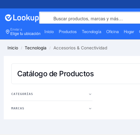
Enviar a
Inicio
Productos
Tecnología
Oficina
Hogar
Elige tu ubicación
Inicio
Tecnologia
Accesorios & Conectividad
/
/
Catálogo de Productos
CATEGORÍAS
MARCAS