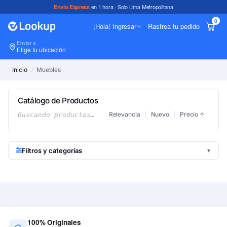
en 1 hora · Solo Lima Metropolitana
Envío Express
0
¡Hola! Ingresar
Rastrea tu pedido
Enviar a
In
Elige tu ubicación
Inicio
Muebles
/
Catálogo de Productos
Relevancia
Nuevo
Precio
Buscando productos…
↑
Filtros y categorías
▼
100% Originales