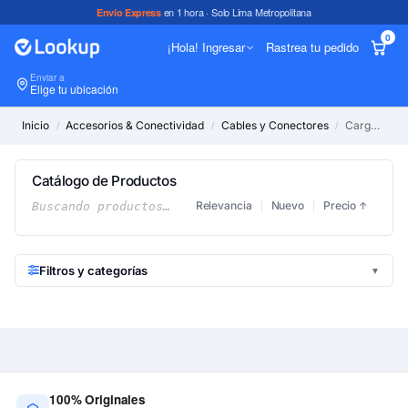
en 1 hora · Solo Lima Metropolitana
Envío Express
0
¡Hola! Ingresar
Rastrea tu pedido
Enviar a
In
Elige tu ubicación
Inicio
Accesorios & Conectividad
Cables y Conectores
Cargadores de Pared
/
/
/
Catálogo de Productos
Relevancia
Nuevo
Precio
Buscando productos…
↑
Filtros y categorías
▼
100% Originales