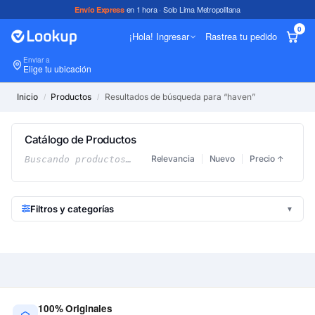
en 1 hora · Solo Lima Metropolitana
Envío Express
0
¡Hola! Ingresar
Rastrea tu pedido
Enviar a
In
Elige tu ubicación
Inicio
Productos
Resultados de búsqueda para “haven”
/
/
Catálogo de Productos
Relevancia
Nuevo
Precio
Buscando productos…
↑
Filtros y categorías
▼
100% Originales