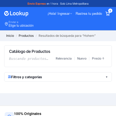
en 1 hora · Solo Lima Metropolitana
Envío Express
0
¡Hola! Ingresar
Rastrea tu pedido
Enviar a
In
Elige tu ubicación
Inicio
Productos
Resultados de búsqueda para “Hohem”
/
/
Catálogo de Productos
Relevancia
Nuevo
Precio
Buscando productos…
↑
Filtros y categorías
▼
100% Originales